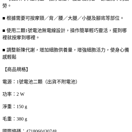
勞。
■ 根據需要可按摩頸／背／腰／大腿／小腿及腳底等部位。
■ 使用二顆1號電池無電線設計，操作簡單輕巧靈活，擺到哪
裡就按摩到哪裡。
■ 調整新陳代謝，增加細胞供養量，增強細胞活力，使身心備
感輕鬆
【商品規格】
電源：1號電池二顆（出貨不附電池）
功率：2 W
淨重：150 g
毛重：380 g
國際條碼：4718060430748