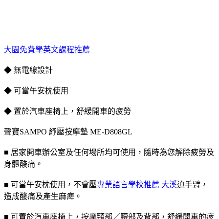
大園免費學英文課程推薦
◆ 無電線設計
◆ 可當午安枕使用
◆ 置於汽車座椅上，舒緩開車的疲勞
聲寶SAMPO 紓壓按摩墊 ME-D808GL
■ 居家開車辦公室及任何場所均可使用，隨時為您解除疲勞及
身體酸痛。
■ 可當午安枕使用，不會壓
專業語言學校推薦 大溪
迫手臂，
造成酸痛及產生麻痺。
■ 可置於汽車座椅上，按摩頸部／腰部及背部，舒緩開車的疲